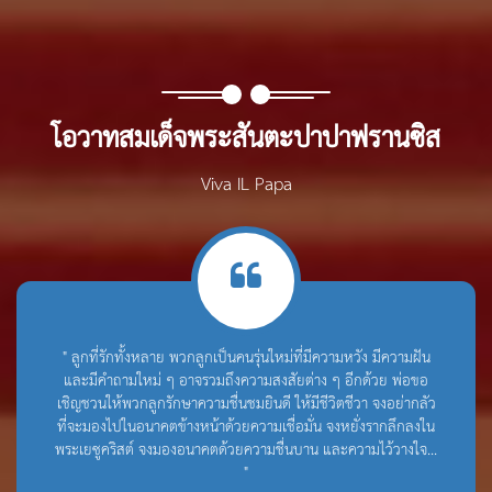
โอวาทสมเด็จพระสันตะปาปาฟรานซิส
Viva IL Papa
" ลูกที่รักทั้งหลาย พวกลูกเป็นคนรุ่นใหม่ที่มีความหวัง มีความฝัน
และมีคำถามใหม่ ๆ อาจรวมถึงความสงสัยต่าง ๆ อีกด้วย พ่อขอ
เชิญชวนให้พวกลูกรักษาความชื่นชมยินดี ให้มีชีวิตชีวา จงอย่ากลัว
ที่จะมองไปในอนาคตข้างหน้าด้วยความเชื่อมั่น จงหยั่งรากลึกลงใน
พระเยซูคริสต์ จงมองอนาคตด้วยความชื่นบาน และความไว้วางใจ...
"