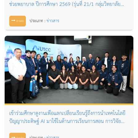
ช่วยพยาบาล ปีการศึกษา 2569 (รุ่นที่ 21/1 กลุ่มวิทยาลัย
เซนต์หลุยส์)
ประเภท :
ข่าวสาร
อ่านต่อ
เข้าร่วมศึกษาดูงานเพื่อแลกเปลี่ยนเรียนรู้ถึงการนำเทคโนโลยี
ปัญญาประดิษฐ์ AI มาใช้ในด้านการเรียนการสอน การวิจัย
ตลอดจนการบริหารจัดการองค์กรอย่างเป็นรูปธรรม ณ อาคาร
24 มหาวิทยาลัยหอการค้าไทย
ประเภท :
ข่าวสาร