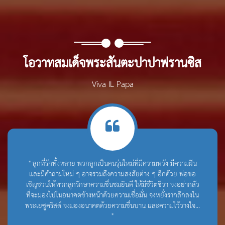
โอวาทสมเด็จพระสันตะปาปาฟรานซิส
Viva IL Papa
" ลูกที่รักทั้งหลาย พวกลูกเป็นคนรุ่นใหม่ที่มีความหวัง มีความฝัน
และมีคำถามใหม่ ๆ อาจรวมถึงความสงสัยต่าง ๆ อีกด้วย พ่อขอ
เชิญชวนให้พวกลูกรักษาความชื่นชมยินดี ให้มีชีวิตชีวา จงอย่ากลัว
ที่จะมองไปในอนาคตข้างหน้าด้วยความเชื่อมั่น จงหยั่งรากลึกลงใน
พระเยซูคริสต์ จงมองอนาคตด้วยความชื่นบาน และความไว้วางใจ...
"