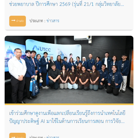
ช่วยพยาบาล ปีการศึกษา 2569 (รุ่นที่ 21/1 กลุ่มวิทยาลัย
เซนต์หลุยส์)
ประเภท :
ข่าวสาร
อ่านต่อ
เข้าร่วมศึกษาดูงานเพื่อแลกเปลี่ยนเรียนรู้ถึงการนำเทคโนโลยี
ปัญญาประดิษฐ์ AI มาใช้ในด้านการเรียนการสอน การวิจัย
ตลอดจนการบริหารจัดการองค์กรอย่างเป็นรูปธรรม ณ อาคาร
24 มหาวิทยาลัยหอการค้าไทย
ประเภท :
ข่าวสาร